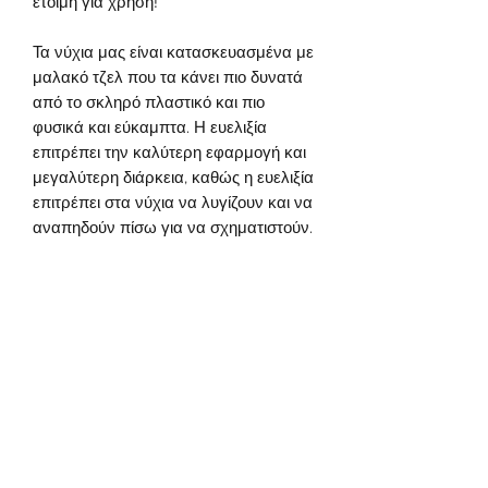
έτοιμη για χρήση!
Τα νύχια μας είναι κατασκευασμένα με
μαλακό τζελ που τα κάνει πιο δυνατά
από το σκληρό πλαστικό και πιο
φυσικά και εύκαμπτα. Η ευελιξία
επιτρέπει την καλύτερη εφαρμογή και
μεγαλύτερη διάρκεια, καθώς η ευελιξία
επιτρέπει στα νύχια να λυγίζουν και να
αναπηδούν πίσω για να σχηματιστούν.
ΠΛΗΡΟΦΟΡΙΕΣ ΠΡΟΪΟΝΤΟΣ
Όλες οι συσκευασίες συνοδεύονται
από κουτί νυχιών, επίθεμα με
οινόπνευμα, ωθητή επιδερμίδας, κόλλα
νυχιών και φίλτρο νυχιών
Για να επιλέξετε το μέγεθός σας,