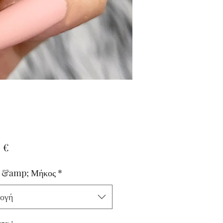
Τιμή
 €
 &amp; Μήκος
*
ογή