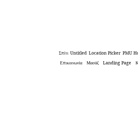
Σπίτι
Untitled
Location Picker
PMU Ho
Επικοινωνία
Μασάζ
Landing Page
Κ