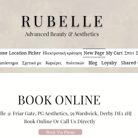
RUBELLE
Advanced Beauty & Aesthetics
me Location Picker
Ηλεκτρονική κράτηση
New Page
My Cart
Σπίτι
Σ
ατάστημα
Σχετικά με
Καριέρες
πολιτικών
Blog
Loyalty
Shared 
BOOK ONLINE
lle @ Friar Gate, PG Aesthetics, 59 Wardwick, Derby DE1 1HJ
Book Online Or Call Us Directly
Book Via Phone