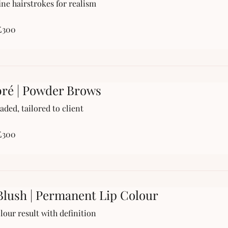
ine hairstrokes for realism
£300
ré | Powder Brows
aded, tailored to client
£300
Blush | Permanent Lip Colour
lour result with definition