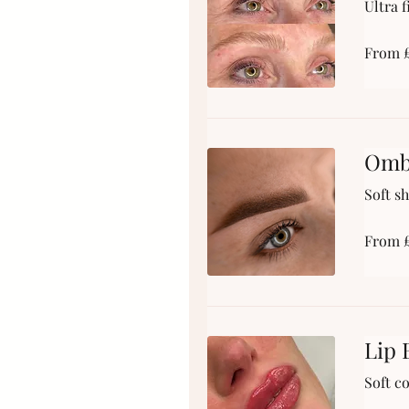
Ultra f
From
From 
£300
Omb
Soft sh
From
From 
£300
Lip 
Soft co