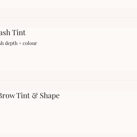
ash Tint
sh depth + colour
row Tint & Shape