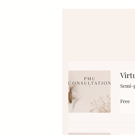
Virt
Semi-p
Free
Free