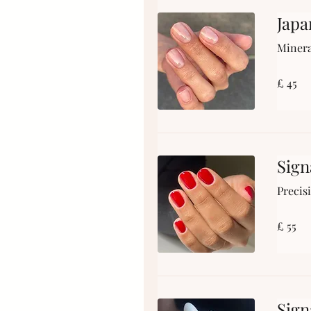
Japa
Minera
£
£ 45
45
Sign
Precis
£
£ 55
55
Sign