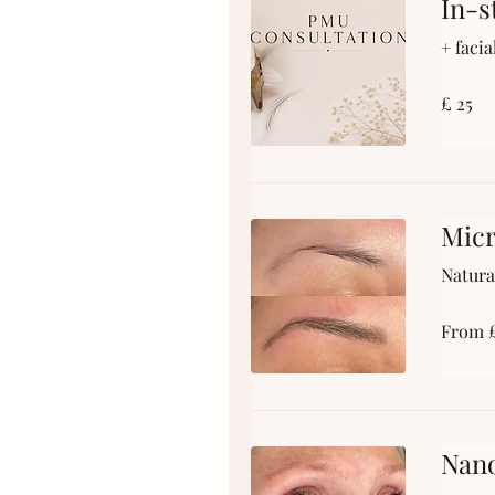
In-s
+ faci
£
£ 25
25
Micr
Natura
From
From 
£300
Nano