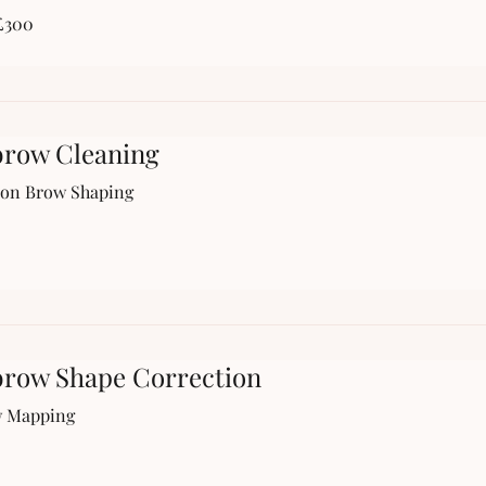
£300
row Cleaning
ion Brow Shaping
row Shape Correction
w Mapping