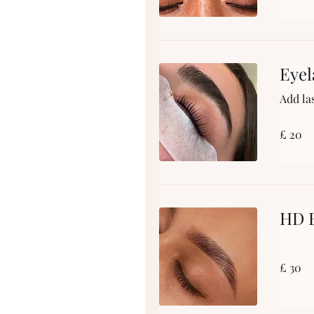
Eyel
Add la
£
£ 20
20
HD B
£
£ 30
30