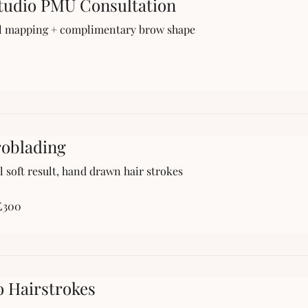
tudio PMU Consultation
al mapping + complimentary brow shape
oblading
l soft result, hand drawn hair strokes
£300
 Hairstrokes